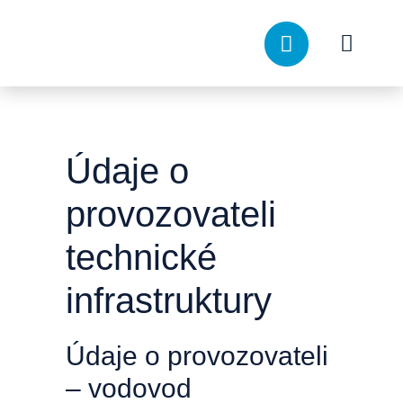
Přeskočit
na
Toggle
obsah
Naviga
Domů
O nás
Údaje o
provozovateli
Služby
technické
Hledat:
infrastruktury
Údaje o provozovateli
– vodovod