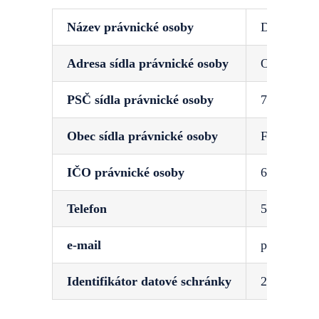
Název právnické osoby
DISTEP a.s
Adresa sídla právnické osoby
Ostravská 
PSČ sídla právnické osoby
738 01
Obec sídla právnické osoby
Frýdek-Mí
IČO právnické osoby
651 38 091
Telefon
558 442 11
e-mail
posta@dist
Identifikátor datové schránky
2yfdqnk