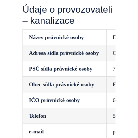
Údaje o provozovateli
– kanalizace
Název právnické osoby
DISTEP a.s
Adresa sídla právnické osoby
Ostravská 
PSČ sídla právnické osoby
738 01
Obec sídla právnické osoby
Frýdek-Mí
IČO právnické osoby
651 38 091
Telefon
558 442 11
e-mail
posta@dist