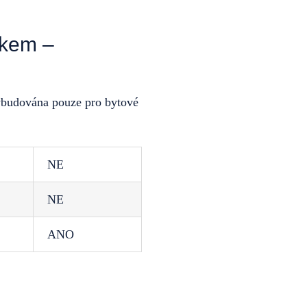
íkem –
vybudována pouze pro bytové
NE
NE
ANO