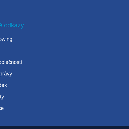
é odkazy
owing
polečnosti
právy
dex
ty
ce