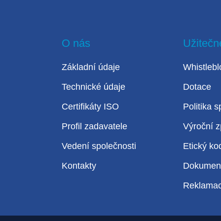
O nás
Užitečn
Základní údaje
Whistlebl
Technické údaje
Dotace
Certifikáty ISO
Politika s
Profil zadavatele
Výroční z
Vedení společnosti
Etický ko
Kontakty
Dokumen
Reklama